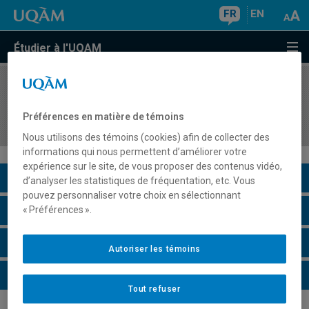
FR
EN
Étudier à l'UQAM
COURS
//
ORH1640
Fondements en évaluation des postes et en
Préférences en matière de témoins
rémunération directe
Nous utilisons des témoins (cookies) afin de collecter des
informations qui nous permettent d’améliorer votre
expérience sur le site, de vous proposer des contenus vidéo,
Description du cours
d’analyser les statistiques de fréquentation, etc. Vous
pouvez personnaliser votre choix en sélectionnant
Horaire - Été 2026
« Préférences ».
Horaire - Automne 2026
Autoriser les témoins
Horaire - Hiver 2027
Tout refuser