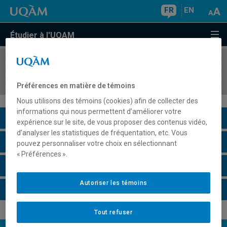
FR
EN
Étudier à l'UQAM
COURS
//
ORH1700
Gestion des ressources humaines
Préférences en matière de témoins
Nous utilisons des témoins (cookies) afin de collecter des
informations qui nous permettent d’améliorer votre
Description du cours
expérience sur le site, de vous proposer des contenus vidéo,
d’analyser les statistiques de fréquentation, etc. Vous
Horaire - Été 2026
pouvez personnaliser votre choix en sélectionnant
« Préférences ».
Horaire - Automne 2026
Autoriser les témoins
Horaire - Hiver 2027
Tout refuser