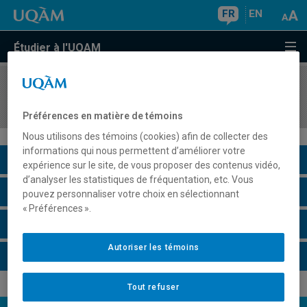
FR
EN
Étudier à l'UQAM
COURS
//
ORH1720
Administration des lois du travail
Préférences en matière de témoins
Nous utilisons des témoins (cookies) afin de collecter des
informations qui nous permettent d’améliorer votre
Description du cours
expérience sur le site, de vous proposer des contenus vidéo,
d’analyser les statistiques de fréquentation, etc. Vous
Horaire - Été 2026
pouvez personnaliser votre choix en sélectionnant
« Préférences ».
Horaire - Automne 2026
Autoriser les témoins
Horaire - Hiver 2027
Tout refuser