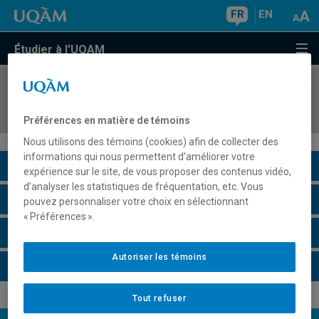
FR
EN
Étudier à l'UQAM
COURS
//
ORH1720
Administration des lois du travail
Préférences en matière de témoins
Nous utilisons des témoins (cookies) afin de collecter des
informations qui nous permettent d’améliorer votre
Description du cours
expérience sur le site, de vous proposer des contenus vidéo,
d’analyser les statistiques de fréquentation, etc. Vous
Horaire - Été 2026
pouvez personnaliser votre choix en sélectionnant
« Préférences ».
Horaire - Automne 2026
Autoriser les témoins
Horaire - Hiver 2027
Tout refuser