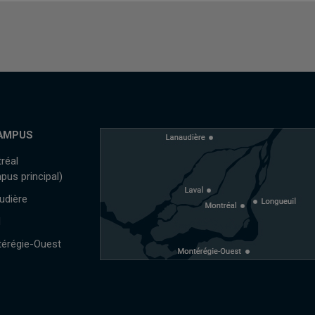
AMPUS
réal
pus principal)
udière
l
érégie-Ouest