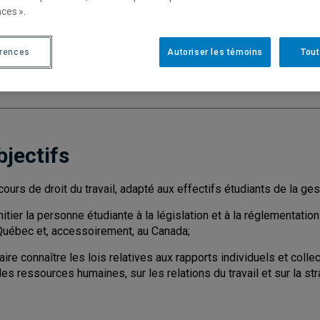
ces ».
Cycle
: 1
Discipl
Type de cours
: Magistral
érences
Autoriser les témoins
Tout
Nombre de crédits
: 3
bjectifs
cours de droit du travail, adapté aux effectifs étudiants de la g
nitier la personne étudiante à la législation et à la réglementation
Québec et, accessoirement, au Canada;
aire connaître les lois relatives aux rapports individuels et collec
es ressources humaines, sur les relations du travail et sur la str