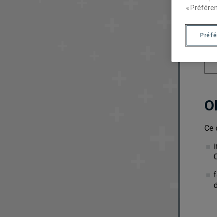
« Préféren
Préf
O
Ce 
i
f
d