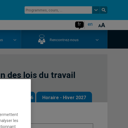
fr
en
us
Rencontrez-nous
 des lois du travail
 - Automne 2026
Horaire - Hiver 2027
permettent
nalyser les
ctionnant