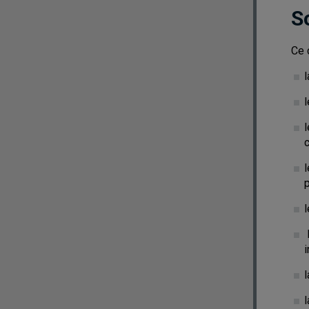
S
Ce 
l
l
l
p
l
l
i
l
l