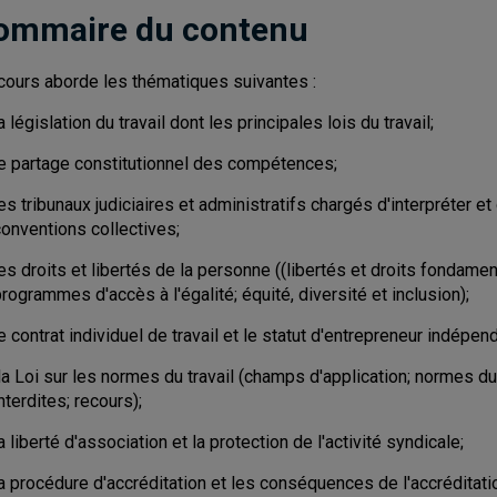
ommaire du contenu
cours aborde les thématiques suivantes :
a législation du travail dont les principales lois du travail;
le partage constitutionnel des compétences;
es tribunaux judiciaires et administratifs chargés d'interpréter et 
conventions collectives;
es droits et libertés de la personne ((libertés et droits fondament
rogrammes d'accès à l'égalité; équité, diversité et inclusion);
e contrat individuel de travail et le statut d'entrepreneur indépend
a Loi sur les normes du travail (champs d'application; normes du 
nterdites; recours);
a liberté d'association et la protection de l'activité syndicale;
a procédure d'accréditation et les conséquences de l'accréditati