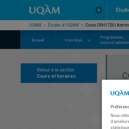
Étudi
UQAM
›
Étudier à l'UQAM
›
Cours ORH1720 | Administ
Programmes,
Accueil
Vous êtes
cours et admiss
Retour à la section
C
Cours et horaires
Préférenc
Nous utili
d’améliore
statistiqu