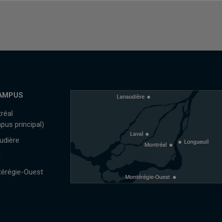
AMPUS
réal
pus principal)
udière
l
érégie-Ouest