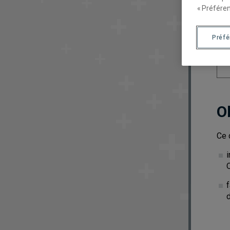
« Préféren
Préf
O
Ce 
i
f
d