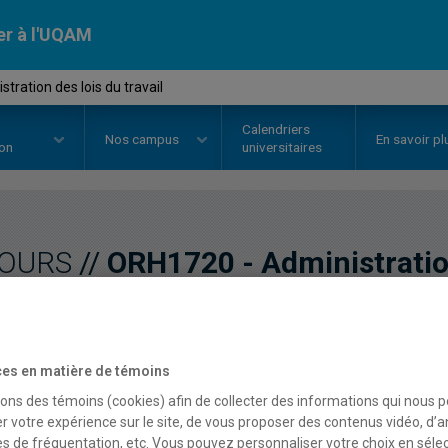
er à l'UQAM
ration des lois du travail
Calendriers
Nos
campus
En savoir pl
ion
universitaires
OURS
//
ORH1720
-
Administration
Description
Horaire - Été 2026
Horaire
es en matière de témoins
sons des témoins (cookies) afin de collecter des informations qui nous 
r votre expérience sur le site, de vous proposer des contenus vidéo, d’a
es de fréquentation, etc. Vous pouvez personnaliser votre choix en séle