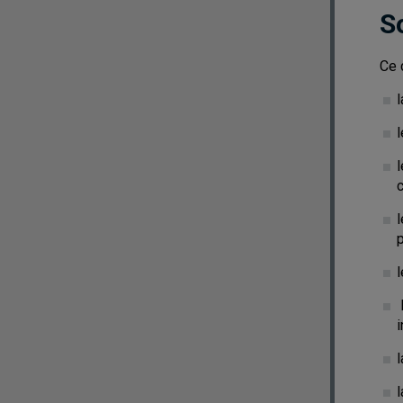
S
Ce 
l
l
l
p
l
l
i
l
l