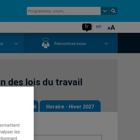
fr
en
us
Rencontrez-nous
 des lois du travail
 - Automne 2026
Horaire - Hiver 2027
permettent
nalyser les
ctionnant