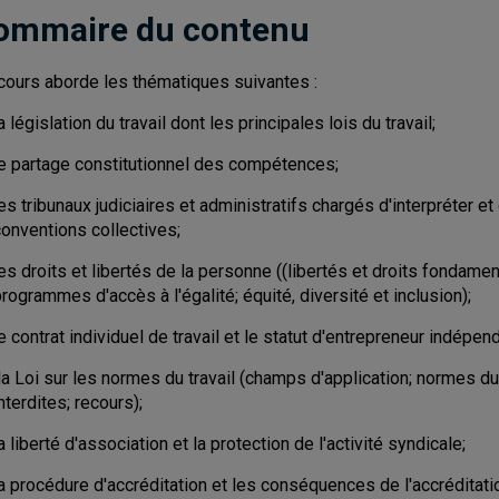
ommaire du contenu
cours aborde les thématiques suivantes :
a législation du travail dont les principales lois du travail;
le partage constitutionnel des compétences;
es tribunaux judiciaires et administratifs chargés d'interpréter et 
conventions collectives;
es droits et libertés de la personne ((libertés et droits fondament
rogrammes d'accès à l'égalité; équité, diversité et inclusion);
e contrat individuel de travail et le statut d'entrepreneur indépend
a Loi sur les normes du travail (champs d'application; normes du 
nterdites; recours);
a liberté d'association et la protection de l'activité syndicale;
a procédure d'accréditation et les conséquences de l'accréditati