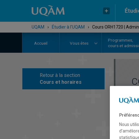
Étudi
UQAM
›
Étudier à l'UQAM
›
Cours ORH1720 | Administ
Programmes,
Accueil
Vous êtes
cours et admiss
Retour à la section
C
Cours et horaires
Préférenc
Nous utili
d’améliore
statistiqu