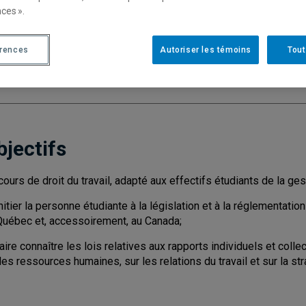
ces ».
Cycle
: 1
Discipl
Type de cours
: Magistral
érences
Autoriser les témoins
Tout
Nombre de crédits
: 3
bjectifs
cours de droit du travail, adapté aux effectifs étudiants de la g
nitier la personne étudiante à la législation et à la réglementation
Québec et, accessoirement, au Canada;
aire connaître les lois relatives aux rapports individuels et collec
es ressources humaines, sur les relations du travail et sur la str