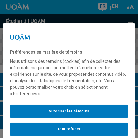
FR
EN
Étudier à l'UQAM
COURS
//
ORH1730
Attraction, acquisition et intégration des talents
Préférences en matière de témoins
: bases théoriques et pratiques
Nous utilisons des témoins (cookies) afin de collecter des
informations qui nous permettent d’améliorer votre
expérience sur le site, de vous proposer des contenus vidéo,
Description du cours
d’analyser les statistiques de fréquentation, etc. Vous
pouvez personnaliser votre choix en sélectionnant
Horaire - Été 2026
« Préférences ».
Horaire - Automne 2026
Autoriser les témoins
Horaire - Hiver 2027
Tout refuser