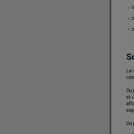
d
S
Le 
com
Du 
et 
aff
exp
Du 