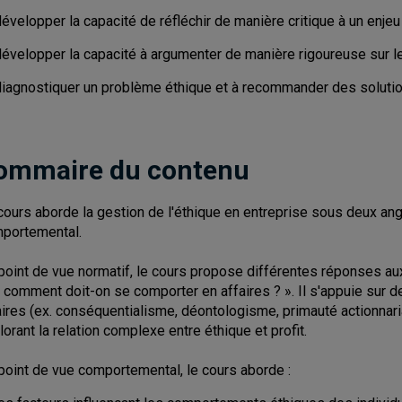
évelopper la capacité de réfléchir de manière critique à un enjeu
développer la capacité à argumenter de manière rigoureuse sur 
diagnostiquer un problème éthique et à recommander des soluti
ommaire du contenu
cours aborde la gestion de l'éthique en entreprise sous deux an
portemental.
point de vue normatif, le cours propose différentes réponses aux
« comment doit-on se comporter en affaires ? ». Il s'appuie sur
aires (ex. conséquentialisme, déontologisme, primauté actionnaria
lorant la relation complexe entre éthique et profit.
point de vue comportemental, le cours aborde :