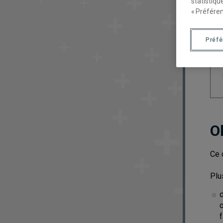
statistiqu
« Préféren
Préf
O
Ce 
Plus
f