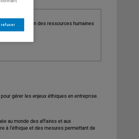
ctionnant
ine
: Organisation des ressources humaines
 refuser
our gérer les enjeux éthiques en entreprise.
uée au monde des affaires et aux
re à l'éthique et des mesures permettant de