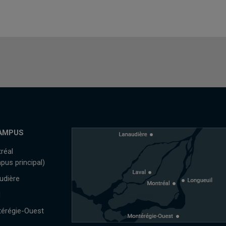
AMPUS
réal
pus principal)
udière
l
érégie-Ouest