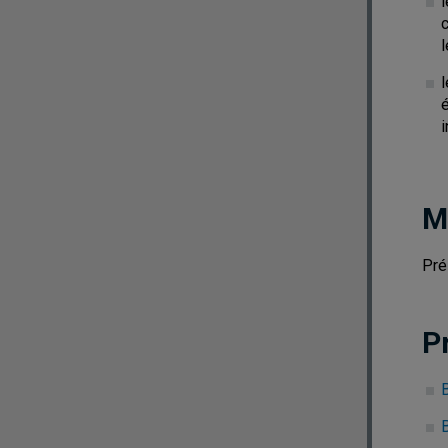
c
l
M
Pré
P