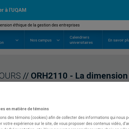
er à l'UQAM
nsion éthique de la gestion des entreprises
Calendriers
Nos
campus
En savoir pl
ion
universitaires
OURS
//
ORH2110
-
La dimension 
des entreprises
es en matière de témoins
Description
Horaire - Été 2026
Horaire
sons des témoins (cookies) afin de collecter des informations qui nous 
r votre expérience sur le site, de vous proposer des contenus vidéo, d’a