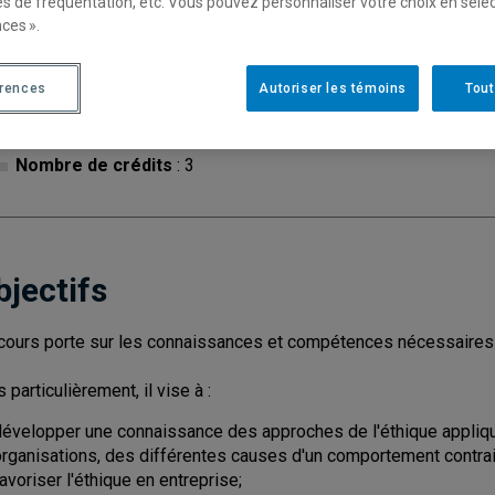
es de fréquentation, etc. Vous pouvez personnaliser votre choix en séle
ces ».
Cycle
: 1
Discipl
érences
Autoriser les témoins
Tout
Type de cours
: Magistral
Nombre de crédits
: 3
bjectifs
cours porte sur les connaissances et compétences nécessaires p
 particulièrement, il vise à :
développer une connaissance des approches de l'éthique appliq
organisations, des différentes causes d'un comportement contrai
avoriser l'éthique en entreprise;