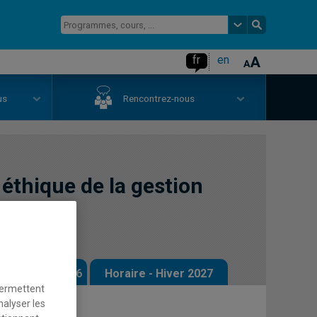
fr
en
us
Rencontrez-nous
éthique de la gestion
 - Automne 2026
Horaire - Hiver 2027
permettent
nalyser les