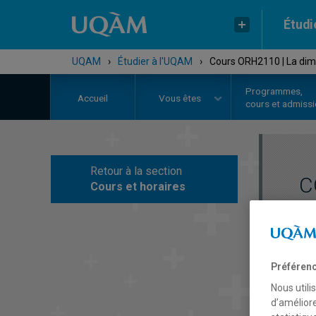
Étudi
UQAM
›
Étudier à l'UQAM
›
Cours ORH2110 | La dime
Programmes,
Accueil
Vous êtes
cours et admiss
Retour à la section
C
Cours et horaires
Préférenc
Nous utili
d’améliore