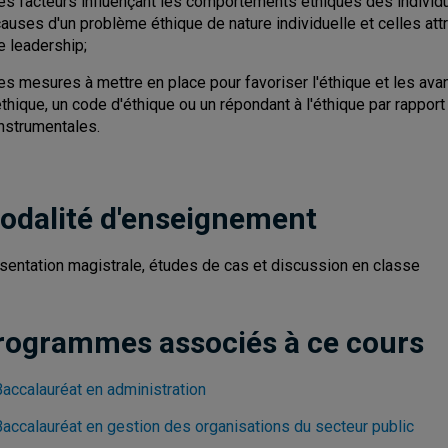
les facteurs influençant les comportements éthiques des individ
auses d'un problème éthique de nature individuelle et celles att
e leadership;
les mesures à mettre en place pour favoriser l'éthique et les 
éthique, un code d'éthique ou un répondant à l'éthique par rapp
instrumentales.
odalité d'enseignement
sentation magistrale, études de cas et discussion en classe
rogrammes associés à ce cours
Baccalauréat en administration
Baccalauréat en gestion des organisations du secteur public