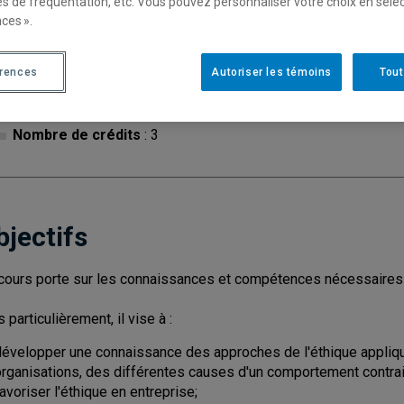
es de fréquentation, etc. Vous pouvez personnaliser votre choix en séle
ces ».
Cycle
: 1
Discipl
érences
Autoriser les témoins
Tout
Type de cours
: Magistral
Nombre de crédits
: 3
bjectifs
cours porte sur les connaissances et compétences nécessaires p
 particulièrement, il vise à :
développer une connaissance des approches de l'éthique appliq
organisations, des différentes causes d'un comportement contrai
avoriser l'éthique en entreprise;