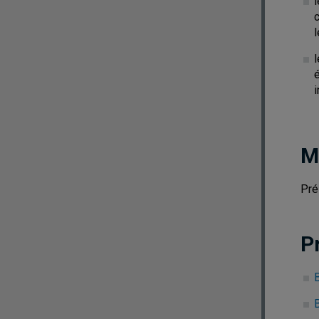
c
l
M
Pré
P