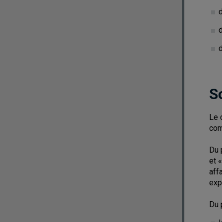
d
S
Le 
com
Du 
et 
aff
exp
Du 