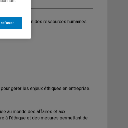
ctionnant
ine
: Organisation des ressources humaines
 refuser
our gérer les enjeux éthiques en entreprise.
uée au monde des affaires et aux
re à l'éthique et des mesures permettant de