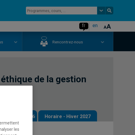
fr
en
us
Rencontrez-nous
éthique de la gestion
 - Automne 2026
Horaire - Hiver 2027
permettent
nalyser les