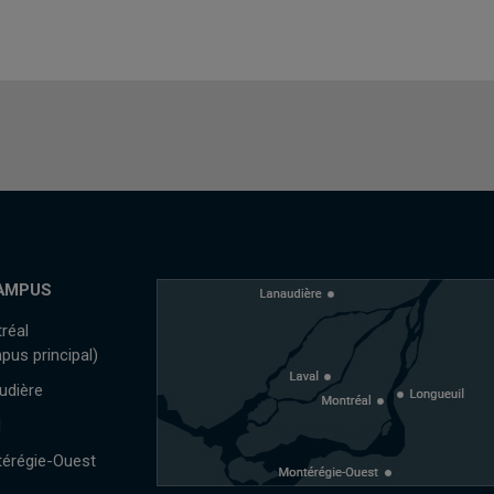
AMPUS
réal
pus principal)
udière
l
érégie-Ouest