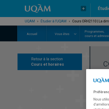
Étudi
UQAM
›
Étudier à l'UQAM
›
Cours ORH2110 | La dime
Programmes,
Accueil
Vous êtes
cours et admiss
Retour à la section
C
Cours et horaires
Préférenc
Nous utili
d’améliore