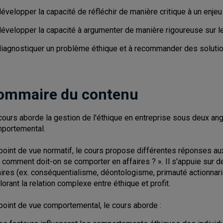
évelopper la capacité de réfléchir de manière critique à un enjeu
développer la capacité à argumenter de manière rigoureuse sur 
diagnostiquer un problème éthique et à recommander des soluti
ommaire du contenu
cours aborde la gestion de l'éthique en entreprise sous deux an
portemental.
point de vue normatif, le cours propose différentes réponses aux
« comment doit-on se comporter en affaires ? ». Il s'appuie sur
aires (ex. conséquentialisme, déontologisme, primauté actionnaria
lorant la relation complexe entre éthique et profit.
point de vue comportemental, le cours aborde :