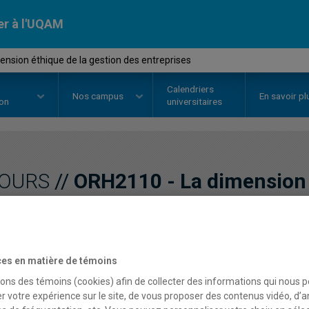
er à l'UQAM
nsion éthique de la gestion des entreprises
Calendriers
Nos
campus
En savoir pl
ion
universitaires
OURS
//
ORH2110
-
La dimension 
des entreprises
es en matière de témoins
Description
Horaire - Été 2026
Horaire
sons des témoins (cookies) afin de collecter des informations qui nous 
r votre expérience sur le site, de vous proposer des contenus vidéo, d’a