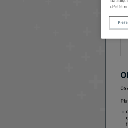
statistiqu
« Préféren
Préf
O
Ce 
Plus
f