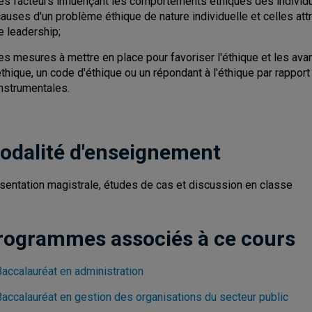
les facteurs influençant les comportements éthiques des individ
auses d'un problème éthique de nature individuelle et celles att
e leadership;
les mesures à mettre en place pour favoriser l'éthique et les 
éthique, un code d'éthique ou un répondant à l'éthique par rapp
instrumentales.
odalité d'enseignement
sentation magistrale, études de cas et discussion en classe
rogrammes associés à ce cours
Baccalauréat en administration
Baccalauréat en gestion des organisations du secteur public