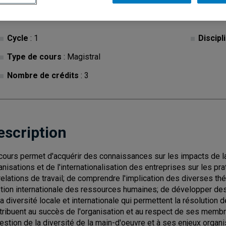
Cycle
: 1
Discipl
Type de cours
: Magistral
Nombre de crédits
: 3
escription
cours permet d'acquérir des connaissances sur les impacts de l
anisations et de l'internationalisation des entreprises sur les 
relations de travail; de comprendre l'implication des diverses th
tion internationale des ressources humaines; de développer des
la diversité locale et internationale qui permettent la résolution
tribuent au succès de l'organisation et au respect de ses membr
gestion de la diversité de la main-d'oeuvre et à ses enjeux organ