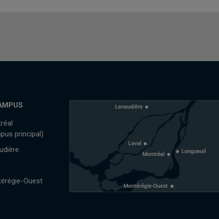
AMPUS
réal
pus principal)
udière
l
érégie-Ouest