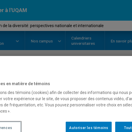
er à l'UQAM
de la diversité: perspectives nationale et internationale
Calendriers
Nos
campus
En savoir pl
ion
universitaires
OURS
//
ORH2202
-
Gestion de la 
es en matière de témoins
nationale et internationa
sons des témoins (cookies) afin de collecter des informations qui nous 
r votre expérience sur le site, de vous proposer des contenus vidéo, d’a
es de fréquentation, etc. Vous pouvez personnaliser votre choix en séle
ces ».
Description
Horaire - Été 2026
Horaire
érences
Autoriser les témoins
Tout