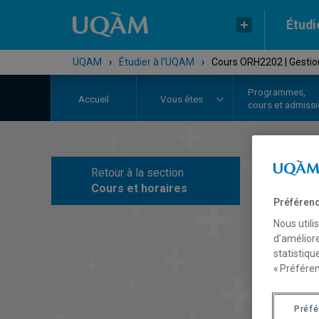
Étudi
UQAM
›
Étudier à l'UQAM
›
Cours ORH2202 | Gestion 
Programmes,
Accueil
Vous êtes
cours et admiss
Retour à la section
C
Cours et horaires
Préférenc
Nous utili
d’améliore
statistiqu
« Préféren
Préf