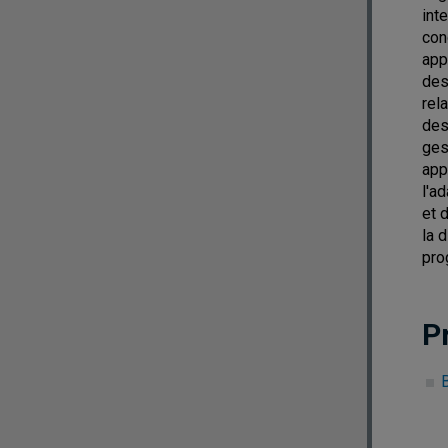
inte
con
app
des
rel
des
ges
app
l'a
et 
la 
pro
P