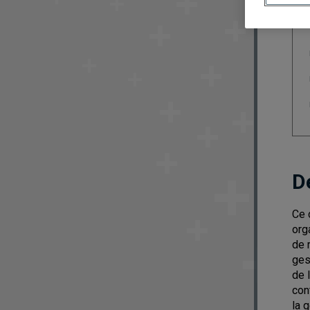
D
Ce 
org
de 
ges
de 
con
la 