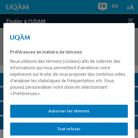
FR
EN
Étudier à l'UQAM
COURS
//
ORH2202
Gestion de la diversité: perspectives nationale et
Préférences en matière de témoins
internationale
Nous utilisons des témoins (cookies) afin de collecter des
informations qui nous permettent d’améliorer votre
expérience sur le site, de vous proposer des contenus vidéo,
Description du cours
d’analyser les statistiques de fréquentation, etc. Vous
pouvez personnaliser votre choix en sélectionnant
Horaire - Été 2026
« Préférences ».
Horaire - Automne 2026
Autoriser les témoins
Horaire - Hiver 2027
Tout refuser