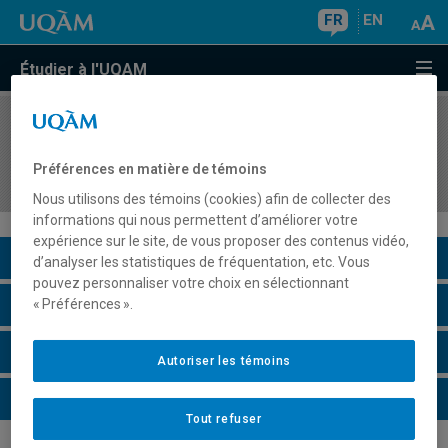
FR
EN
Étudier à l'UQAM
COURS
//
ORH2202
Gestion de la diversité: perspectives nationale et
Préférences en matière de témoins
internationale
Nous utilisons des témoins (cookies) afin de collecter des
informations qui nous permettent d’améliorer votre
expérience sur le site, de vous proposer des contenus vidéo,
Description du cours
d’analyser les statistiques de fréquentation, etc. Vous
pouvez personnaliser votre choix en sélectionnant
Horaire - Été 2026
« Préférences ».
Horaire - Automne 2026
Autoriser les témoins
Horaire - Hiver 2027
Tout refuser