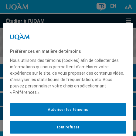
FR
EN
Étudier à l'UQAM
COURS
//
ORH2230
Entrepreneuriat social et collectif : simulation
Préférences en matière de témoins
Nous utilisons des témoins (cookies) afin de collecter des
informations qui nous permettent d’améliorer votre
Description du cours
expérience sur le site, de vous proposer des contenus vidéo,
d’analyser les statistiques de fréquentation, etc. Vous
Horaire - Été 2026
pouvez personnaliser votre choix en sélectionnant
« Préférences ».
Horaire - Automne 2026
Autoriser les témoins
Horaire - Hiver 2027
Tout refuser