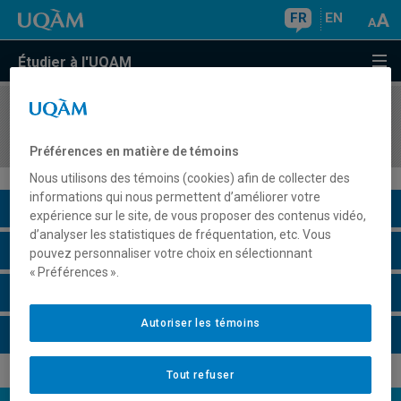
FR
EN
Étudier à l'UQAM
COURS
//
ORH3260
Leadership et supervision
Préférences en matière de témoins
Nous utilisons des témoins (cookies) afin de collecter des
informations qui nous permettent d’améliorer votre
Description du cours
expérience sur le site, de vous proposer des contenus vidéo,
d’analyser les statistiques de fréquentation, etc. Vous
Horaire - Été 2026
pouvez personnaliser votre choix en sélectionnant
« Préférences ».
Horaire - Automne 2026
Autoriser les témoins
Horaire - Hiver 2027
Tout refuser