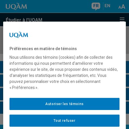
FR
EN
Étudier à l'UQAM
COURS
//
ORH3260
Leadership et supervision
Préférences en matière de témoins
Nous utilisons des témoins (cookies) afin de collecter des
informations qui nous permettent d’améliorer votre
Description du cours
expérience sur le site, de vous proposer des contenus vidéo,
d’analyser les statistiques de fréquentation, etc. Vous
Horaire - Été 2026
pouvez personnaliser votre choix en sélectionnant
« Préférences ».
Horaire - Automne 2026
Autoriser les témoins
Horaire - Hiver 2027
Tout refuser