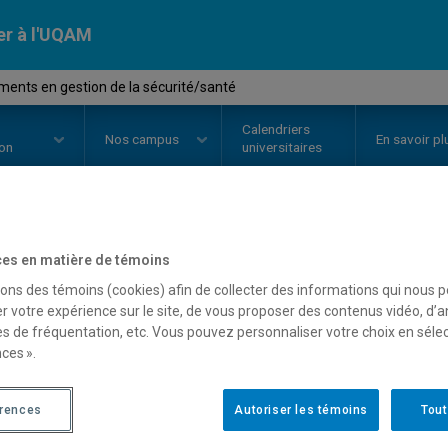
er à l'UQAM
ents en gestion de la sécurité/santé
Calendriers
Nos
campus
En savoir pl
ion
universitaires
OURS
//
ORH3620
-
Fondements e
es en matière de témoins
sons des témoins (cookies) afin de collecter des informations qui nous 
sécurité/santé
r votre expérience sur le site, de vous proposer des contenus vidéo, d’a
es de fréquentation, etc. Vous pouvez personnaliser votre choix en séle
ces ».
Description
Horaire - Été 2026
Horaire
érences
Autoriser les témoins
Tout