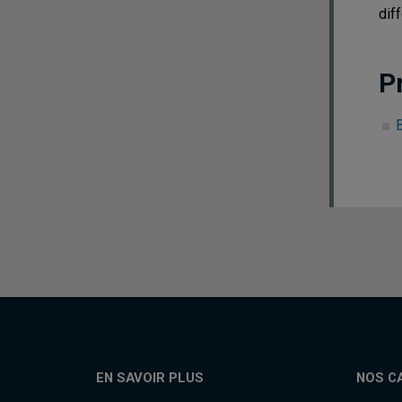
dif
P
EN SAVOIR PLUS
NOS C