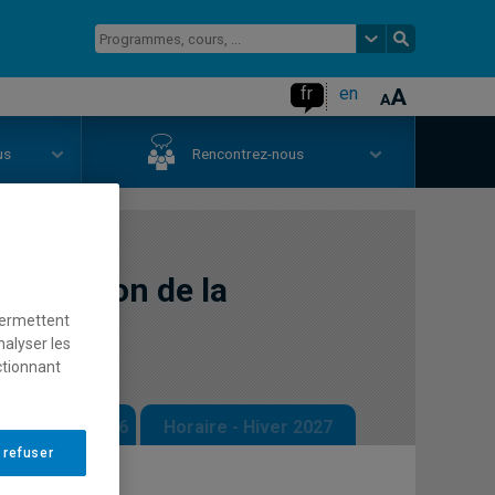
fr
en
us
Rencontrez-nous
n gestion de la
permettent
nalyser les
ctionnant
 - Automne 2026
Horaire - Hiver 2027
 refuser