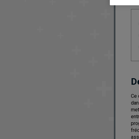
D
Ce 
dan
met
ent
pro
fré
ass