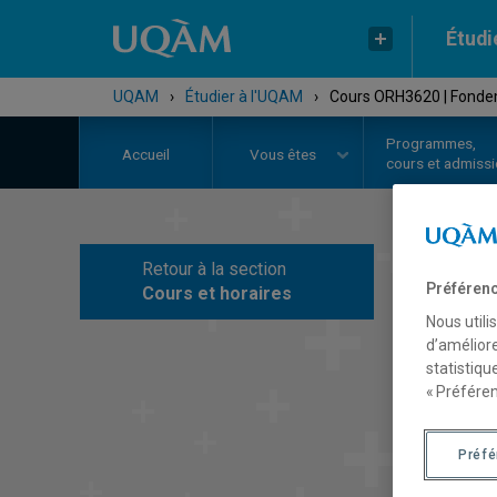
Étudi
UQAM
›
Étudier à l'UQAM
›
Cours ORH3620 | Fondem
Programmes,
Accueil
Vous êtes
cours et admiss
Retour à la section
C
Préférenc
Cours et horaires
Nous utili
d’améliore
statistiqu
« Préféren
Préf