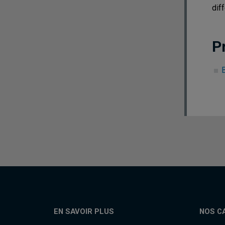
dif
P
EN SAVOIR PLUS
NOS C