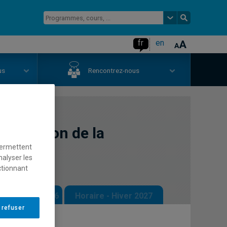
fr
en
us
Rencontrez-nous
n gestion de la
permettent
nalyser les
ctionnant
 - Automne 2026
Horaire - Hiver 2027
 refuser