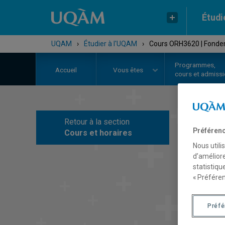
Étudi
UQAM
›
Étudier à l'UQAM
›
Cours ORH3620 | Fondem
Programmes,
Accueil
Vous êtes
cours et admiss
Retour à la section
C
Préférenc
Cours et horaires
Nous utili
d’améliore
statistiqu
« Préféren
Préf