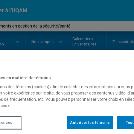
er à l'UQAM
ents en gestion de la sécurité/santé
Calendriers
Nos
campus
En savoir pl
ion
universitaires
OURS
//
ORH3620
-
Fondements e
es en matière de témoins
sons des témoins (cookies) afin de collecter des informations qui nous 
sécurité/santé
r votre expérience sur le site, de vous proposer des contenus vidéo, d’a
es de fréquentation, etc. Vous pouvez personnaliser votre choix en séle
ces ».
Description
Horaire - Été 2026
Horaire
érences
Autoriser les témoins
Tout