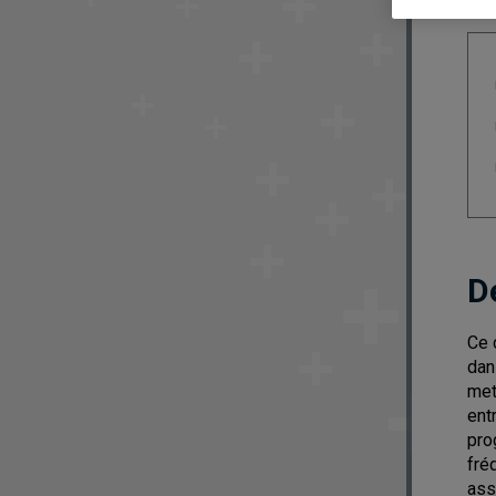
D
Ce 
dan
met
ent
pro
fré
ass