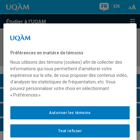
FR
EN
Étudier à l'UQAM
COURS
//
ORH3730
Formation et développement des ressources
Préférences en matière de témoins
humaines
Nous utilisons des témoins (cookies) afin de collecter des
informations qui nous permettent d’améliorer votre
expérience sur le site, de vous proposer des contenus vidéo,
Description du cours
d’analyser les statistiques de fréquentation, etc. Vous
pouvez personnaliser votre choix en sélectionnant
Horaire - Été 2026
« Préférences ».
Horaire - Automne 2026
Autoriser les témoins
Horaire - Hiver 2027
Tout refuser