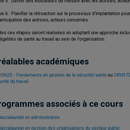
pe 5 : Définir des indicateurs de mesure avec les actrices, acte
pe 6 : Planifier la rétroaction sur le processus d'implantation p
participation des actrices, acteurs concernés
tes ces étapes seront réalisées en adoptant une approche inclu
négalités de santé au travail au sein de l'organisation.
réalables académiques
3620 - Fondements en gestion de la sécurité/santé
ou
ORH3720
urité du travail
rogrammes associés à ce cours
Baccalauréat en administration
Baccalauréat en gestion des organisations du secteur public