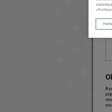
statistiqu
« Préféren
Préf
O
À p
pop
rés
res