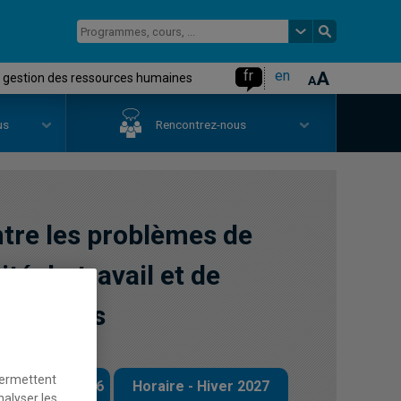
fr
en
de gestion des ressources humaines
us
Rencontrez-nous
ntre les problèmes de
té du travail et de
humaines
permettent
 - Automne 2026
Horaire - Hiver 2027
nalyser les