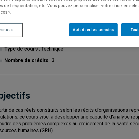
es de fréquentation, etc. Vous pouvez personnaliser votre choix en séle
ces ».
érences
Autoriser les témoins
Tout
Cycle
: 1
Discipl
Type de cours
: Technique
Nombre de crédits
: 3
bjectifs
artir de cas réels construits selon les récits d'organisations re
ulations, ce cours vise, à développer une capacité d'analyse res
oudre des problèmes complexes au croisement de la santé sécuri
sources humaines (GRH).