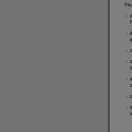
Plu
d
i