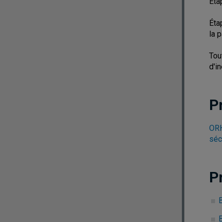
Éta
Éta
la 
Tou
d'i
P
ORH
séc
P