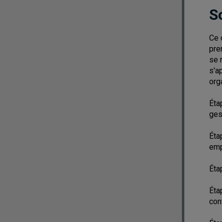
S
Ce 
pre
se 
s'a
org
Éta
ges
Éta
emp
Éta
Éta
con