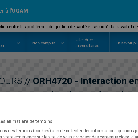
er à l'UQAM
tion entre les problèmes de gestion de santé et sécurité du travail et 
Calendriers
Nos
campus
En savoir pl
ion
universitaires
OURS
//
ORH4720
-
Interaction e
gestion de santé et sécuri
gestion des ressources 
es en matière de témoins
sons des témoins (cookies) afin de collecter des informations qui nous 
Description
Horaire - Été 2026
Horaire
r votre expérience sur le site, de vous proposer des contenus vidéo, d’a