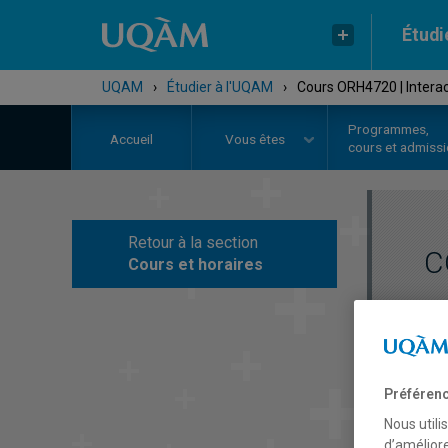
Étudi
UQAM
›
Étudier à l'UQAM
›
Cours ORH4720 | Interac
Programmes,
Accueil
Vous êtes
cours et admiss
Retour à la section
C
Cours et horaires
Préférenc
Nous utili
d’améliore