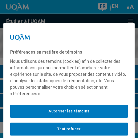
FR
EN
Étudier à l'UQAM
COURS
//
ORH5710
Gestion du changement organisationnel
Préférences en matière de témoins
Nous utilisons des témoins (cookies) afin de collecter des
informations qui nous permettent d’améliorer votre
Description du cours
expérience sur le site, de vous proposer des contenus vidéo,
d’analyser les statistiques de fréquentation, etc. Vous
Horaire - Été 2026
pouvez personnaliser votre choix en sélectionnant
« Préférences ».
Horaire - Automne 2026
Autoriser les témoins
Horaire - Hiver 2027
Tout refuser