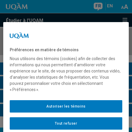
FR
EN
Étudier à l'UQAM
COURS
//
ORH5710
Gestion du changement organisationnel
Préférences en matière de témoins
Nous utilisons des témoins (cookies) afin de collecter des
informations qui nous permettent d’améliorer votre
Description du cours
expérience sur le site, de vous proposer des contenus vidéo,
d’analyser les statistiques de fréquentation, etc. Vous
Horaire - Été 2026
pouvez personnaliser votre choix en sélectionnant
« Préférences ».
Horaire - Automne 2026
Autoriser les témoins
Horaire - Hiver 2027
Tout refuser