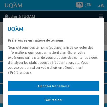
FR
EN
Étudier à l'UQAM
COURS
//
ORH6950
L'entrevue: outil de gestion
Préférences en matière de témoins
Nous utilisons des témoins (cookies) afin de collecter des
informations qui nous permettent d’améliorer votre
Description du cours
expérience sur le site, de vous proposer des contenus vidéo,
d’analyser les statistiques de fréquentation, etc. Vous
Horaire - Été 2026
pouvez personnaliser votre choix en sélectionnant
« Préférences ».
Horaire - Automne 2026
Autoriser les témoins
Horaire - Hiver 2027
Tout refuser