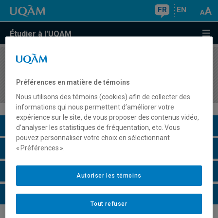
FR
EN
Étudier à l'UQAM
COURS
//
ORH8405
Méthodologie de la recherche en gestion des
Préférences en matière de témoins
ressources humaines
Nous utilisons des témoins (cookies) afin de collecter des
informations qui nous permettent d’améliorer votre
expérience sur le site, de vous proposer des contenus vidéo,
Description du cours
d’analyser les statistiques de fréquentation, etc. Vous
pouvez personnaliser votre choix en sélectionnant
Horaire - Été 2026
« Préférences ».
Horaire - Automne 2026
Autoriser les témoins
Horaire - Hiver 2027
Tout refuser