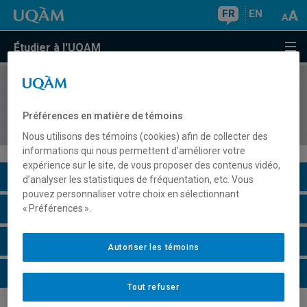
FR
EN
Étudier à l'UQAM
COURS
//
ORH8406
Enjeux juridiques de la gestion des ressources
Préférences en matière de témoins
humaines
Nous utilisons des témoins (cookies) afin de collecter des
informations qui nous permettent d’améliorer votre
expérience sur le site, de vous proposer des contenus vidéo,
Description du cours
d’analyser les statistiques de fréquentation, etc. Vous
pouvez personnaliser votre choix en sélectionnant
Horaire - Été 2026
« Préférences ».
Horaire - Automne 2026
Autoriser les témoins
Horaire - Hiver 2027
Tout refuser