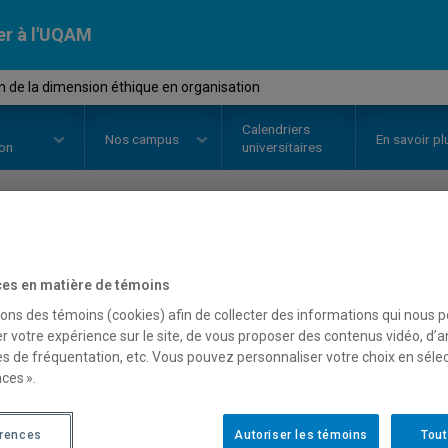
er à l'UQAM
 de la dimension éthique en organisation
Calendriers
Nos
campus
En savoir pl
ion
universitaires
OURS
//
ORH8410
-
Gestion de la
es en matière de témoins
organisation
sons des témoins (cookies) afin de collecter des informations qui nous 
r votre expérience sur le site, de vous proposer des contenus vidéo, d’a
es de fréquentation, etc. Vous pouvez personnaliser votre choix en séle
ces ».
Description
Horaire - Été 2026
Horaire
érences
Autoriser les témoins
Tout