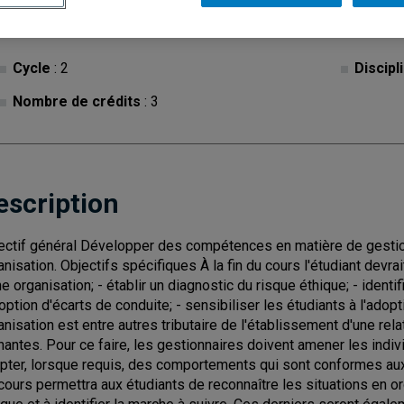
Cycle
: 2
Discipl
Nombre de crédits
: 3
escription
ectif général Développer des compétences en matière de gestion
anisation. Objectifs spécifiques À la fin du cours l'étudiant devrai
ne organisation; - établir un diagnostic du risque éthique; - identi
doption d'écarts de conduite; - sensibiliser les étudiants à l'ado
anisation est entre autres tributaire de l'établissement d'une rel
nantes. Pour ce faire, les gestionnaires doivent amener les indivi
pter, lorsque requis, des comportements qui sont conformes aux
cours permettra aux étudiants de reconnaître les situations en o