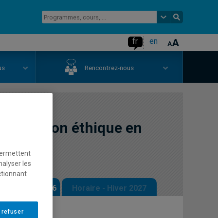
fr
en
us
Rencontrez-nous
 dimension éthique en
permettent
nalyser les
ctionnant
 - Automne 2026
Horaire - Hiver 2027
 refuser