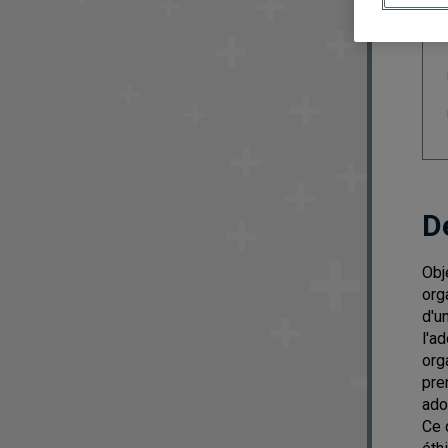
D
Obj
org
d'u
l'a
org
pre
ado
Ce 