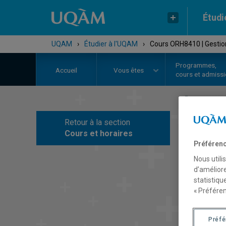
Étudi
UQAM
›
Étudier à l'UQAM
›
Cours ORH8410 | Gestion
Programmes,
Accueil
Vous êtes
cours et admiss
Retour à la section
C
Cours et horaires
Préférenc
Nous utili
d’améliore
statistiqu
« Préféren
Préf