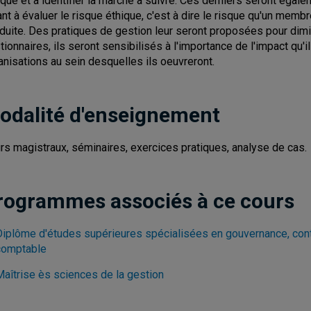
ique et à identifier la marche à suivre. Ces derniers seront égale
ant à évaluer le risque éthique, c'est à dire le risque qu'un memb
duite. Des pratiques de gestion leur seront proposées pour diminu
tionnaires, ils seront sensibilisés à l'importance de l'impact qu'i
anisations au sein desquelles ils oeuvreront.
odalité d'enseignement
rs magistraux, séminaires, exercices pratiques, analyse de cas.
rogrammes associés à ce cours
Diplôme d'études supérieures spécialisées en gouvernance, contr
comptable
Maîtrise ès sciences de la gestion