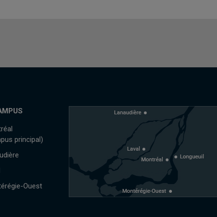
AMPUS
réal
pus principal)
udière
l
érégie-Ouest