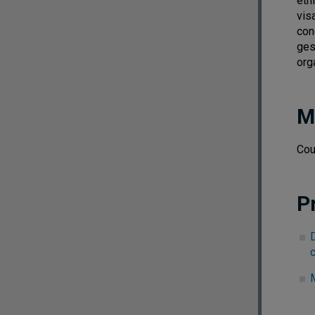
éth
vis
con
ges
org
M
Cou
P