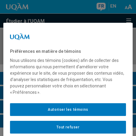
FR
EN
Étudier à l'UQAM
COURS
//
ORH8416
Intégration des pratiques de gestion des
Préférences en matière de témoins
ressources humaines
Nous utilisons des témoins (cookies) afin de collecter des
informations qui nous permettent d’améliorer votre
expérience sur le site, de vous proposer des contenus vidéo,
Description du cours
d’analyser les statistiques de fréquentation, etc. Vous
pouvez personnaliser votre choix en sélectionnant
Horaire - Été 2026
« Préférences ».
Horaire - Automne 2026
Autoriser les témoins
Horaire - Hiver 2027
Tout refuser