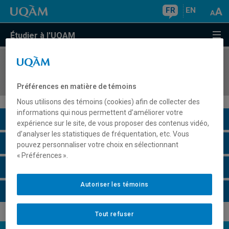
FR
EN
Étudier à l'UQAM
COURS
//
PHI2027
Philosophie et questions autochtones
Préférences en matière de témoins
Nous utilisons des témoins (cookies) afin de collecter des
informations qui nous permettent d’améliorer votre
Description du cours
expérience sur le site, de vous proposer des contenus vidéo,
d’analyser les statistiques de fréquentation, etc. Vous
Horaire - Été 2026
pouvez personnaliser votre choix en sélectionnant
« Préférences ».
Horaire - Automne 2026
Autoriser les témoins
Horaire - Hiver 2027
Tout refuser