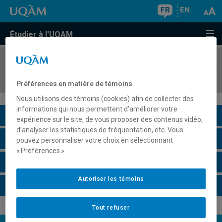
FR
EN
Étudier à l'UQAM
COURS
//
PHI4055
Philosophie sociale
Préférences en matière de témoins
Nous utilisons des témoins (cookies) afin de collecter des
informations qui nous permettent d’améliorer votre
Description du cours
expérience sur le site, de vous proposer des contenus vidéo,
d’analyser les statistiques de fréquentation, etc. Vous
Horaire - Été 2026
pouvez personnaliser votre choix en sélectionnant
« Préférences ».
Horaire - Automne 2026
Autoriser les témoins
Horaire - Hiver 2027
Tout refuser