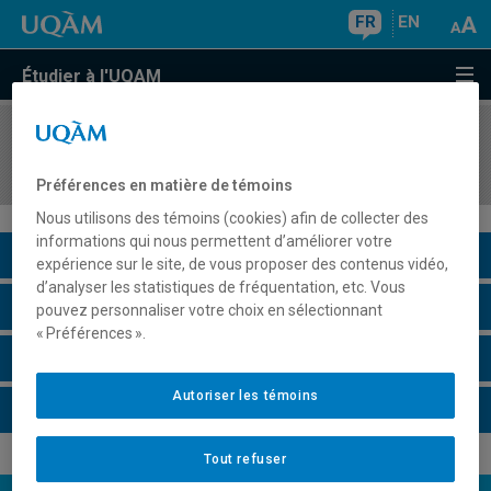
FR
EN
Étudier à l'UQAM
COURS
//
PHI4218
Le mouvement pragmatiste
Préférences en matière de témoins
Nous utilisons des témoins (cookies) afin de collecter des
informations qui nous permettent d’améliorer votre
Description du cours
expérience sur le site, de vous proposer des contenus vidéo,
d’analyser les statistiques de fréquentation, etc. Vous
Horaire - Été 2026
pouvez personnaliser votre choix en sélectionnant
« Préférences ».
Horaire - Automne 2026
Autoriser les témoins
Horaire - Hiver 2027
Tout refuser