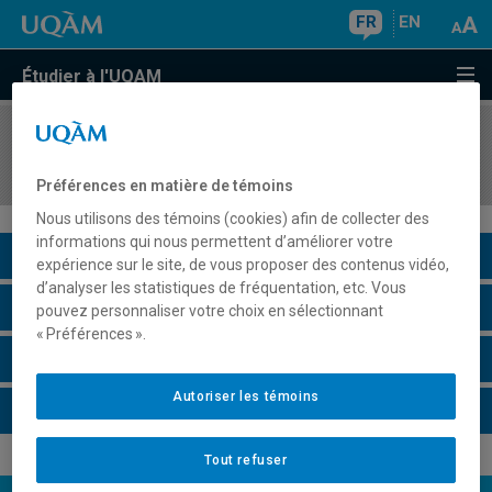
FR
EN
Étudier à l'UQAM
COURS
//
PHI4337
Philosophie et psychanalyse
Préférences en matière de témoins
Nous utilisons des témoins (cookies) afin de collecter des
informations qui nous permettent d’améliorer votre
Description du cours
expérience sur le site, de vous proposer des contenus vidéo,
d’analyser les statistiques de fréquentation, etc. Vous
Horaire - Été 2026
pouvez personnaliser votre choix en sélectionnant
« Préférences ».
Horaire - Automne 2026
Autoriser les témoins
Horaire - Hiver 2027
Tout refuser