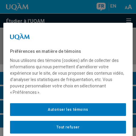
FR
EN
Étudier à l'UQAM
COURS
//
PHI9021
Séminaire de recherche en philosophie du
Préférences en matière de témoins
langage
Nous utilisons des témoins (cookies) afin de collecter des
informations qui nous permettent d’améliorer votre
expérience sur le site, de vous proposer des contenus vidéo,
Description du cours
d’analyser les statistiques de fréquentation, etc. Vous
pouvez personnaliser votre choix en sélectionnant
Horaire - Été 2026
« Préférences ».
Horaire - Automne 2026
Autoriser les témoins
Horaire - Hiver 2027
Tout refuser