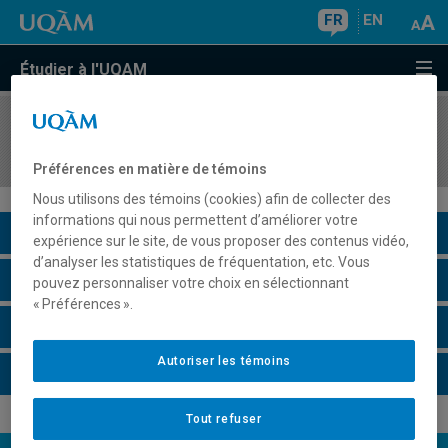
FR
EN
Étudier à l'UQAM
COURS
//
PHI9026
Sujets spéciaux
Préférences en matière de témoins
Nous utilisons des témoins (cookies) afin de collecter des
informations qui nous permettent d’améliorer votre
Description du cours
expérience sur le site, de vous proposer des contenus vidéo,
d’analyser les statistiques de fréquentation, etc. Vous
Horaire - Été 2026
pouvez personnaliser votre choix en sélectionnant
« Préférences ».
Horaire - Automne 2026
Autoriser les témoins
Horaire - Hiver 2027
Tout refuser