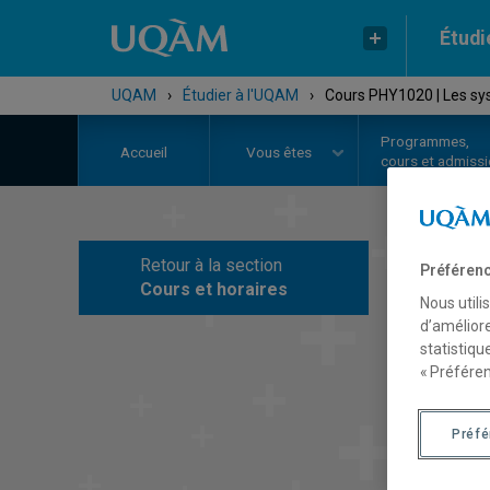
Étudi
UQAM
›
Étudier à l'UQAM
›
Cours PHY1020 | Les sy
Programmes,
Accueil
Vous êtes
cours et admiss
Retour à la section
Préférenc
C
Cours et horaires
Nous utili
d’améliore
statistiqu
« Préféren
Préf