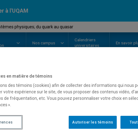
er à l'UQAM
stèmes physiques; du quark au quasar
Calendriers
Nos
campus
En savoir pl
ion
universitaires
es en matière de témoins
OURS
//
PHY1020
-
Les systèmes 
sons des témoins (cookies) afin de collecter des informations qui nous 
r votre expérience sur le site, de vous proposer des contenus vidéo, d’a
quasar
es de fréquentation, etc. Vous pouvez personnaliser votre choix en séle
ces ».
Description
Horaire - Été 2026
Horaire
érences
Autoriser les témoins
Tout