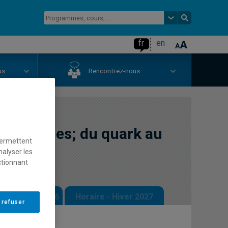
fr
en
us
Rencontrez-nous
physiques; du quark au
permettent
nalyser les
ctionnant
 - Automne 2026
Horaire - Hiver 2027
 refuser