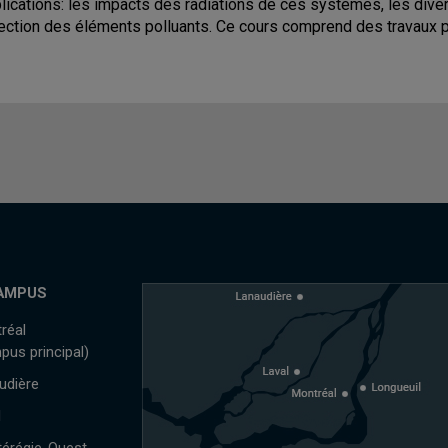
lications: les impacts des radiations de ces systèmes, les div
ection des éléments polluants. Ce cours comprend des travaux p
AMPUS
réal
pus principal)
udière
l