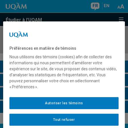
FR
EN
Étudier à l'UQAM
COURS
//
PHY1030
La physique des interactions et des échanges
Préférences en matière de témoins
Nous utilisons des témoins (cookies) afin de collecter des
informations qui nous permettent d’améliorer votre
Description du cours
expérience sur le site, de vous proposer des contenus vidéo,
d’analyser les statistiques de fréquentation, etc. Vous
Horaire - Été 2026
pouvez personnaliser votre choix en sélectionnant
« Préférences ».
Horaire - Automne 2026
Autoriser les témoins
Horaire - Hiver 2027
Tout refuser