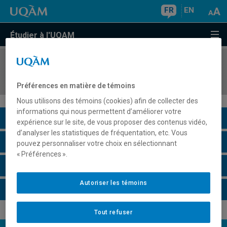
FR
EN
Étudier à l'UQAM
COURS
//
POL1350
La guerre et la paix dans la pensée politique
Préférences en matière de témoins
Nous utilisons des témoins (cookies) afin de collecter des
informations qui nous permettent d’améliorer votre
Description du cours
expérience sur le site, de vous proposer des contenus vidéo,
d’analyser les statistiques de fréquentation, etc. Vous
Horaire - Été 2026
pouvez personnaliser votre choix en sélectionnant
« Préférences ».
Horaire - Automne 2026
Autoriser les témoins
Horaire - Hiver 2027
Tout refuser