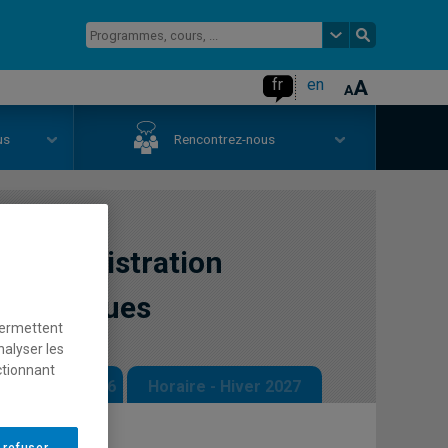
fr
en
us
Rencontrez-nous
 l'administration
es publiques
permettent
nalyser les
ctionnant
 - Automne 2026
Horaire - Hiver 2027
 refuser