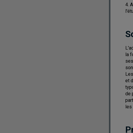
4. 
l'é
S
L'a
la 
ses
son
Les
et 
typ
de 
par
les
P