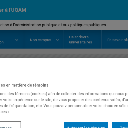
er à l'UQAM
tion à l'administration publique et aux politiques publiques
Calendriers
Nos
campus
En savoir pl
ion
universitaires
OURS
//
POL1501
-
Introduction à
es en matière de témoins
publique et aux politiqu
sons des témoins (cookies) afin de collecter des informations qui nous 
r votre expérience sur le site, de vous proposer des contenus vidéo, d’a
es de fréquentation, etc. Vous pouvez personnaliser votre choix en séle
Description
Horaire - Été 2026
Horaire
ces ».
érences
Autoriser les témoins
Tout