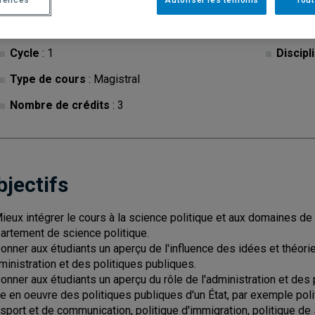
Cycle
: 1
Discipl
Type de cours
: Magistral
Nombre de crédits
: 3
bjectifs
Mieux intégrer le cours à la science politique et aux domaines 
artement de science politique.
Donner aux étudiants un aperçu de l'influence des idées et théories
dministration et des politiques publiques.
Donner aux étudiants un aperçu du rôle de l'administration et des 
e en oeuvre des politiques publiques d'un État, par exemple polit
nsport et de communication, politique d'immigration, politique de 