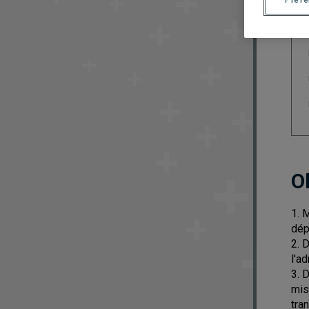
O
1. 
dép
2. 
l'a
3. 
mis
tra