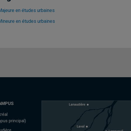
Majeure en études urbaines
Mineure en études urbaines
AMPUS
réal
pus principal)
udière