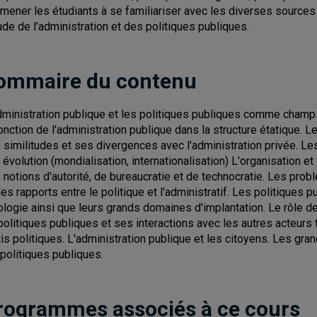
Amener les étudiants à se familiariser avec les diverses sources
tude de l'administration et des politiques publiques.
ommaire du contenu
dministration publique et les politiques publiques comme champs 
fonction de l'administration publique dans la structure étatique. L
 similitudes et ses divergences avec l'administration privée. L
 évolution (mondialisation, internationalisation) L'organisation e
 notions d'autorité, de bureaucratie et de technocratie. Les prob
des rapports entre le politique et l'administratif. Les politiques p
ologie ainsi que leurs grands domaines d'implantation. Le rôle d
politiques publiques et ses interactions avec les autres acteurs 
tis politiques. L'administration publique et les citoyens. Les gra
 politiques publiques.
rogrammes associés à ce cours