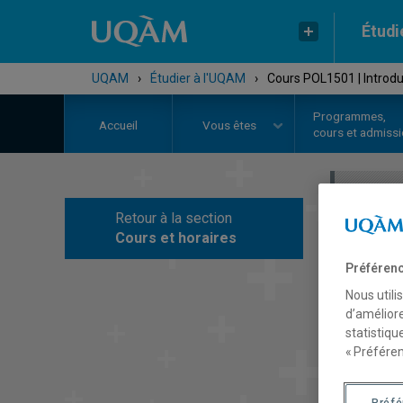
Étudi
UQAM
›
Étudier à l'UQAM
›
Cours POL1501 | Introduc
Programmes,
Accueil
Vous êtes
cours et admiss
Retour à la section
C
Cours et horaires
Préférenc
Nous utili
d’améliore
statistiqu
« Préféren
Préf