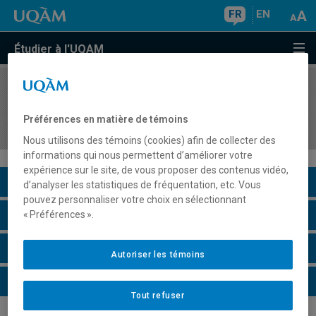
FR
EN
Étudier à l'UQAM
COURS
//
POL1501
Introduction à l'administration publique et aux
Préférences en matière de témoins
politiques publiques
Nous utilisons des témoins (cookies) afin de collecter des
informations qui nous permettent d’améliorer votre
expérience sur le site, de vous proposer des contenus vidéo,
Description du cours
d’analyser les statistiques de fréquentation, etc. Vous
pouvez personnaliser votre choix en sélectionnant
Horaire - Été 2026
« Préférences ».
Horaire - Automne 2026
Autoriser les témoins
Horaire - Hiver 2027
Tout refuser