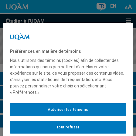
FR
EN
Étudier à l'UQAM
COURS
//
POL1502
Introduction à l'administration publique et aux
Préférences en matière de témoins
politiques publiques
Nous utilisons des témoins (cookies) afin de collecter des
informations qui nous permettent d’améliorer votre
expérience sur le site, de vous proposer des contenus vidéo,
Description du cours
d’analyser les statistiques de fréquentation, etc. Vous
pouvez personnaliser votre choix en sélectionnant
Horaire - Été 2026
« Préférences ».
Horaire - Automne 2026
Autoriser les témoins
Horaire - Hiver 2027
Tout refuser