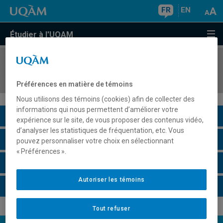
FR
EN
Étudier à l'UQAM
COURS
//
POL1850
Méthodes quantitatives
Préférences en matière de témoins
Nous utilisons des témoins (cookies) afin de collecter des
informations qui nous permettent d’améliorer votre
Description du cours
expérience sur le site, de vous proposer des contenus vidéo,
d’analyser les statistiques de fréquentation, etc. Vous
Horaire - Été 2026
pouvez personnaliser votre choix en sélectionnant
« Préférences ».
Horaire - Automne 2026
Autoriser les témoins
Horaire - Hiver 2027
Tout refuser