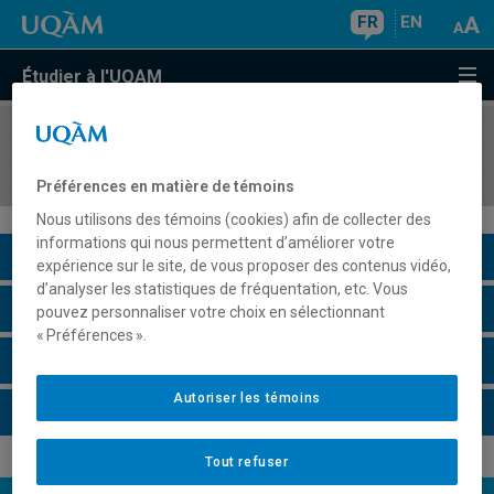
FR
EN
Étudier à l'UQAM
COURS
//
POL1850
Méthodes quantitatives
Préférences en matière de témoins
Nous utilisons des témoins (cookies) afin de collecter des
informations qui nous permettent d’améliorer votre
Description du cours
expérience sur le site, de vous proposer des contenus vidéo,
d’analyser les statistiques de fréquentation, etc. Vous
Horaire - Été 2026
pouvez personnaliser votre choix en sélectionnant
« Préférences ».
Horaire - Automne 2026
Autoriser les témoins
Horaire - Hiver 2027
Tout refuser