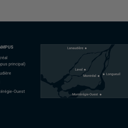
AMPUS
réal
pus principal)
udière
l
érégie-Ouest