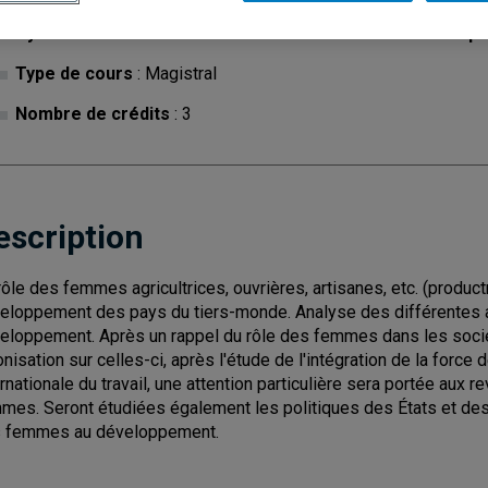
Cycle
: 1
Discipl
Type de cours
: Magistral
Nombre de crédits
: 3
escription
rôle des femmes agricultrices, ouvrières, artisanes, etc. (product
eloppement des pays du tiers-monde. Analyse des différentes
eloppement. Après un rappel du rôle des femmes dans les sociét
onisation sur celles-ci, après l'étude de l'intégration de la force
ernationale du travail, une attention particulière sera portée aux 
mes. Seront étudiées également les politiques des États et des 
 femmes au développement.