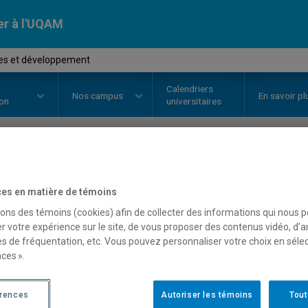
er à l'UQAM
es et développement
Calendriers
Nos
campus
En savoir pl
ion
universitaires
OURS
//
POL4022
-
Femmes et d
es en matière de témoins
sons des témoins (cookies) afin de collecter des informations qui nous 
r votre expérience sur le site, de vous proposer des contenus vidéo, d’a
Description
Horaire - Été 2026
Horaire
es de fréquentation, etc. Vous pouvez personnaliser votre choix en séle
ces ».
érences
Autoriser les témoins
Tout