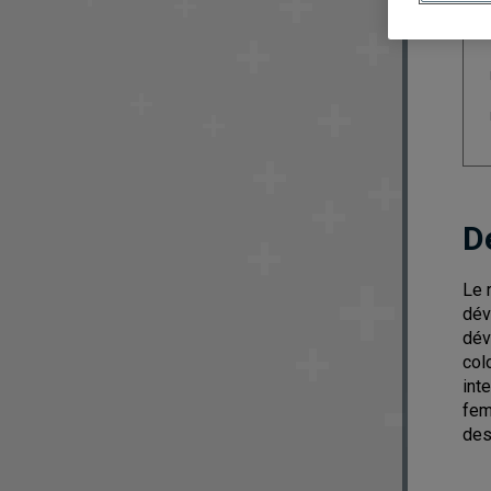
D
Le 
dév
dév
col
int
fem
des