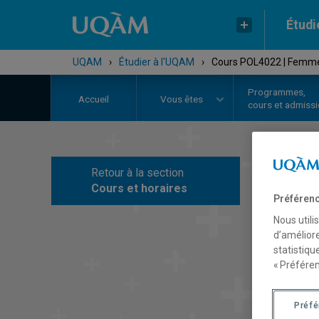
Étudi
UQAM
›
Étudier à l'UQAM
›
Cours POL4022 | Femm
Programmes,
Accueil
Vous êtes
cours et admiss
Retour à la section
C
Cours et horaires
Préférenc
Nous utili
d’améliore
statistiqu
« Préféren
Préf