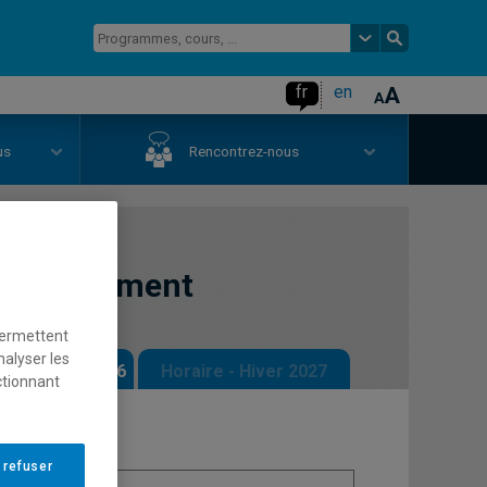
fr
en
us
Rencontrez-nous
éveloppement
permettent
nalyser les
 - Automne 2026
Horaire - Hiver 2027
ctionnant
 refuser