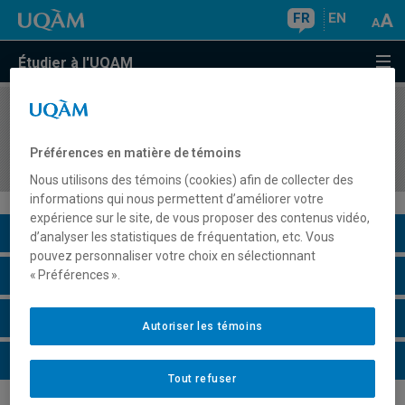
FR
EN
Étudier à l'UQAM
COURS
//
POL4035
Systèmes politiques de la Russie et autres États
Préférences en matière de témoins
successeurs de l'URSS
Nous utilisons des témoins (cookies) afin de collecter des
informations qui nous permettent d’améliorer votre
expérience sur le site, de vous proposer des contenus vidéo,
Description du cours
d’analyser les statistiques de fréquentation, etc. Vous
pouvez personnaliser votre choix en sélectionnant
Horaire - Été 2026
« Préférences ».
Horaire - Automne 2026
Autoriser les témoins
Horaire - Hiver 2027
Tout refuser