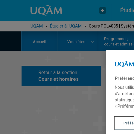
Étudi
UQAM
›
Étudier à l'UQAM
›
Cours POL4035 | Système
Programmes,
Accueil
Vous êtes
cours et admiss
Retour à la section
C
Préférenc
Cours et horaires
Nous utili
d’améliore
statistiqu
« Préféren
Préf