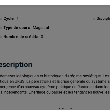
Cycle
: 1
Discipl
Type de cours
: Magistral
Nombre de crédits
: 3
escription
dements idéologiques et historiques du régime soviétique. Les 
itique en URSS. La perestroïka et la crise générale du système 
mergence d'un nouveau système politique en Russie et dans l
ts indépendants. L'héritage du passé et les tendances nouvelles