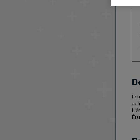
D
Fon
pol
L'é
Éta