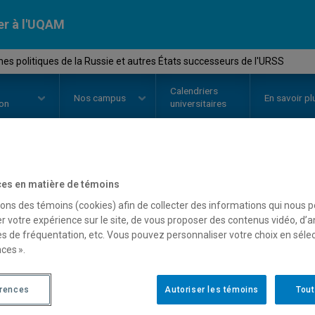
er à l'UQAM
s politiques de la Russie et autres États successeurs de l'URSS
Calendriers
Nos
campus
En savoir pl
ion
universitaires
OURS
//
POL4035
-
Systèmes polit
es en matière de témoins
sons des témoins (cookies) afin de collecter des informations qui nous 
autres États successeurs
r votre expérience sur le site, de vous proposer des contenus vidéo, d’a
es de fréquentation, etc. Vous pouvez personnaliser votre choix en séle
ces ».
Description
Horaire - Été 2026
Horaire
érences
Autoriser les témoins
Tout