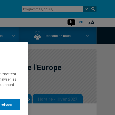
fr
en
us
Rencontrez-nous
tiques de l'Europe
permettent
nalyser les
ctionnant
 - Automne 2026
Horaire - Hiver 2027
 refuser