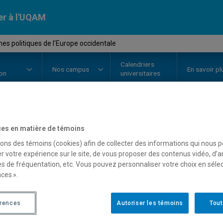
er à l'UQAM
s politiques de l'Europe occidentale
Calendriers
Nos
campus
En savoir pl
ion
universitaires
OURS
//
POL4043
-
Systèmes poli
es en matière de témoins
sons des témoins (cookies) afin de collecter des informations qui nous 
occidentale
r votre expérience sur le site, de vous proposer des contenus vidéo, d’a
es de fréquentation, etc. Vous pouvez personnaliser votre choix en séle
ces ».
Description
Horaire - Été 2026
Horaire
érences
Autoriser les témoins
Tout