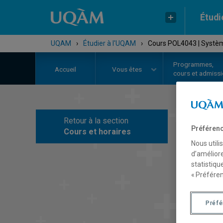
Étudi
UQAM
›
Étudier à l'UQAM
›
Cours POL4043 | Système
Programmes,
Accueil
Vous êtes
cours et admiss
Retour à la section
C
Préférenc
Cours et horaires
Nous utili
d’améliore
statistiqu
« Préféren
Préf