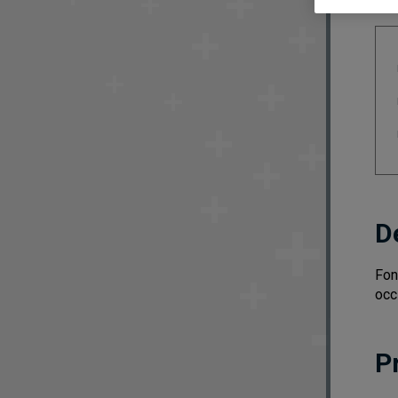
D
Fon
occ
P