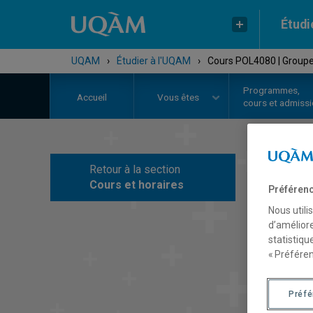
Étudi
UQAM
›
Étudier à l'UQAM
›
Cours POL4080 | Groupe
Programmes,
Accueil
Vous êtes
cours et admiss
Retour à la section
C
Cours et horaires
Préférenc
Nous utili
d’améliore
statistiqu
« Préféren
Préf