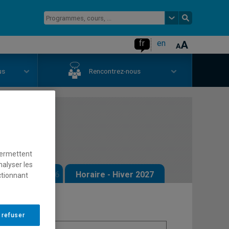
fr
en
us
Rencontrez-nous
ession
permettent
nalyser les
 - Automne 2026
Horaire - Hiver 2027
ctionnant
 refuser