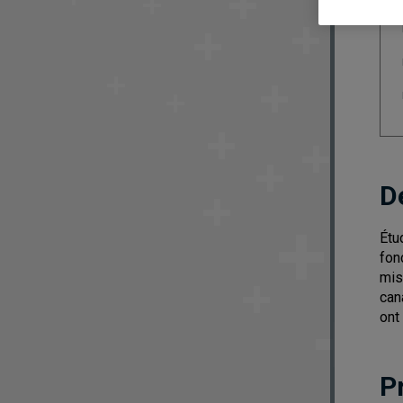
D
Étu
fon
mis
can
ont
P