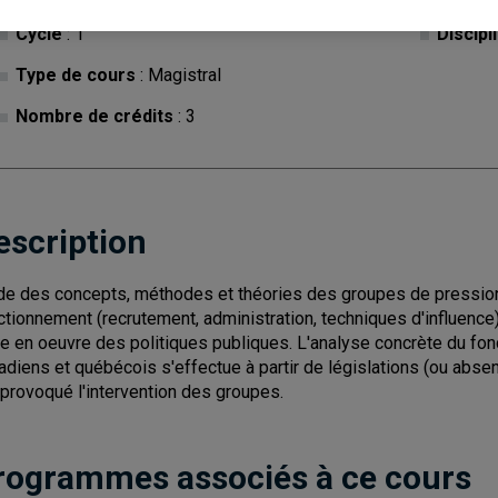
Cycle
: 1
Discipl
Type de cours
: Magistral
Nombre de crédits
: 3
escription
de des concepts, méthodes et théories des groupes de pression
ctionnement (recrutement, administration, techniques d'influence) 
e en oeuvre des politiques publiques. L'analyse concrète du f
adiens et québécois s'effectue à partir de législations (ou absenc
 provoqué l'intervention des groupes.
rogrammes associés à ce cours