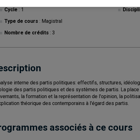
Cycle
: 1
Discipl
Type de cours
: Magistral
Nombre de crédits
: 3
escription
nalyse interne des partis politiques: effectifs, structures, idéologi
ologie des partis politiques et des systèmes de partis. La place d
vernants, la formation et la représentation de l'opinion, la politi
xplication théorique des contemporains à l'égard des partis.
rogrammes associés à ce cours