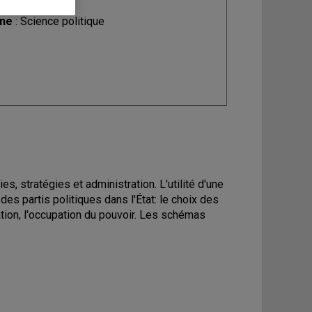
ine
: Science politique
es, stratégies et administration. L'utilité d'une
es partis politiques dans l'État: le choix des
sation, l'occupation du pouvoir. Les schémas