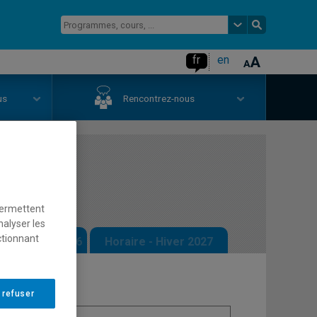
fr
en
us
Rencontrez-nous
ues
permettent
nalyser les
ctionnant
 - Automne 2026
Horaire - Hiver 2027
 refuser