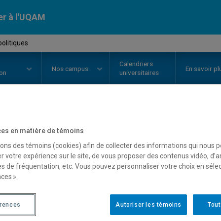
er à l'UQAM
politiques
Calendriers
Nos
campus
En savoir pl
ion
universitaires
OURS
//
POL4090
-
Partis politiq
es en matière de témoins
sons des témoins (cookies) afin de collecter des informations qui nous 
r votre expérience sur le site, de vous proposer des contenus vidéo, d’a
es de fréquentation, etc. Vous pouvez personnaliser votre choix en séle
Description
Horaire - Été 2026
Horaire
ces ».
érences
Autoriser les témoins
Tout