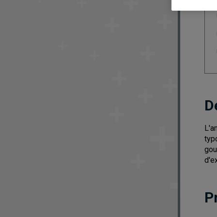
D
L'a
typ
gou
d'e
P