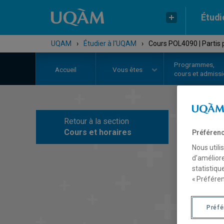
Étudi
UQAM
›
Étudier à l'UQAM
›
Cours POL4090 | Partis 
Programmes,
Accueil
Vous êtes
cours et admiss
Retour à la section
C
Cours et horaires
Préférenc
Nous utili
d’améliore
statistiqu
« Préféren
Préf