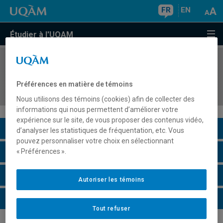
FR
EN
Étudier à l'UQAM
COURS
//
POL4105
Femmes autochtones du Québec : Débats et
Préférences en matière de témoins
enjeux
Nous utilisons des témoins (cookies) afin de collecter des
informations qui nous permettent d’améliorer votre
expérience sur le site, de vous proposer des contenus vidéo,
Description du cours
d’analyser les statistiques de fréquentation, etc. Vous
pouvez personnaliser votre choix en sélectionnant
Horaire - Été 2026
« Préférences ».
Horaire - Automne 2026
Autoriser les témoins
Horaire - Hiver 2027
Tout refuser