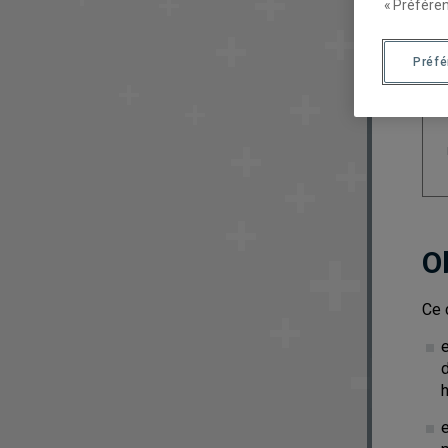
« Préféren
Préf
O
Ce 
h