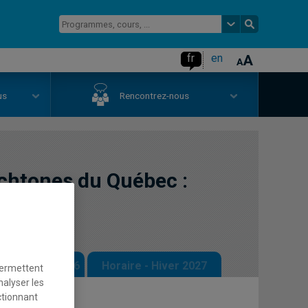
fr
en
us
Rencontrez-nous
htones du Québec :
 - Automne 2026
Horaire - Hiver 2027
permettent
nalyser les
ctionnant