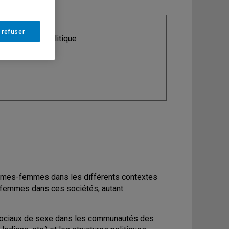
 refuser
ine
: Science politique
hommes-femmes dans les différents contextes
s femmes dans ces sociétés, autant
s sociaux de sexe dans les communautés des