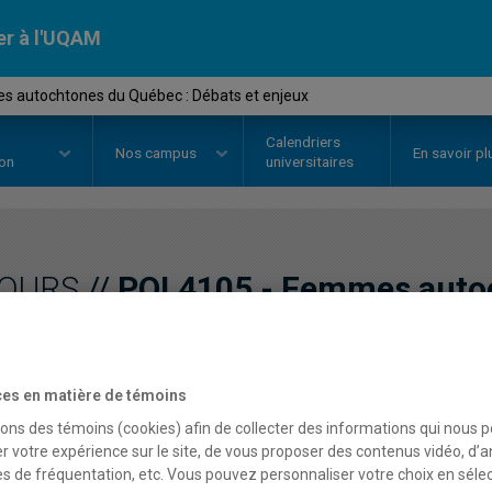
er à l'UQAM
 autochtones du Québec : Débats et enjeux
Calendriers
Nos
campus
En savoir pl
ion
universitaires
OURS
//
POL4105
-
Femmes autoc
Débats et enjeux
es en matière de témoins
Description
Horaire - Été 2026
Horaire
sons des témoins (cookies) afin de collecter des informations qui nous 
r votre expérience sur le site, de vous proposer des contenus vidéo, d’a
es de fréquentation, etc. Vous pouvez personnaliser votre choix en séle