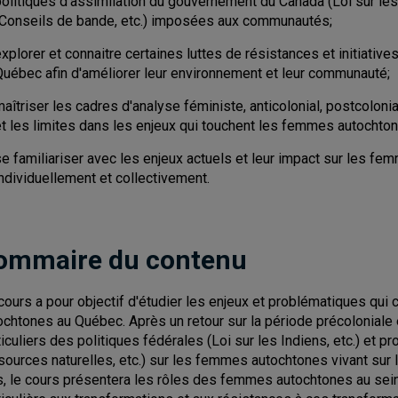
olitiques d'assimilation du gouvernement du Canada (Loi sur les I
(Conseils de bande, etc.) imposées aux communautés;
explorer et connaitre certaines luttes de résistances et initiat
Québec afin d'améliorer leur environnement et leur communauté;
aîtriser les cadres d'analyse féministe, anticolonial, postcolonia
et les limites dans les enjeux qui touchent les femmes autocht
se familiariser avec les enjeux actuels et leur impact sur les
ndividuellement et collectivement.
ommaire du contenu
cours a pour objectif d'étudier les enjeux et problématiques qui
ochtones au Québec. Après un retour sur la période précoloniale e
ticuliers des politiques fédérales (Loi sur les Indiens, etc.) et 
sources naturelles, etc.) sur les femmes autochtones vivant sur l
s, le cours présentera les rôles des femmes autochtones au sein