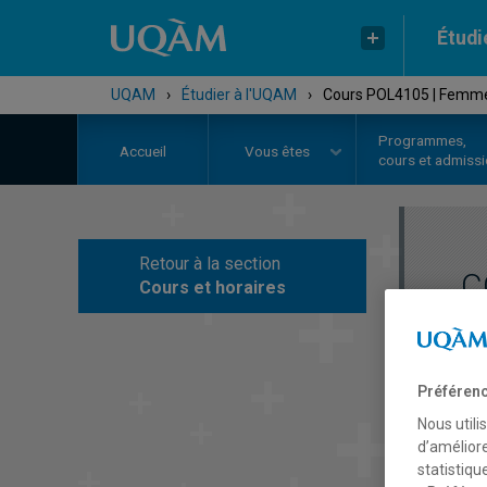
Étudi
UQAM
›
Étudier à l'UQAM
›
Cours POL4105 | Femmes
Programmes,
Accueil
Vous êtes
cours et admiss
Retour à la section
C
Cours et horaires
Préférenc
Nous utili
d’améliore
statistiqu