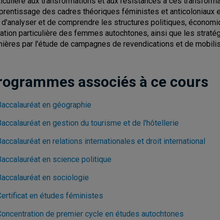
ticulière aux transformations et aux résistances à ces transform
pprentissage des cadres théoriques féministes et anticoloniaux 
 d'analyser et de comprendre les structures politiques, économiqu
uation particulière des femmes autochtones, ainsi que les straté
nières par l'étude de campagnes de revendications et de mobilis
rogrammes associés à ce cours
Baccalauréat en géographie
accalauréat en gestion du tourisme et de l'hôtellerie
accalauréat en relations internationales et droit international
Baccalauréat en science politique
Baccalauréat en sociologie
ertificat en études féministes
Concentration de premier cycle en études autochtones