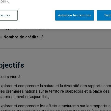
ces ».
érences
Autoriser les témoins
Tout
Cycle
: 1
Discipl
Type de cours
: Magistral
Nombre de crédits
: 3
bjectifs
cours vise à :
explorer et comprendre la nature et la diversité des rapports 
des premières nations sur le territoire québécois et la place de
istoriquement qu'aujourd'hui;
explorer et comprendre les effets structurants sur les rapport