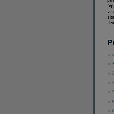
par
l'a
vue
sit
der
P
B
B
C