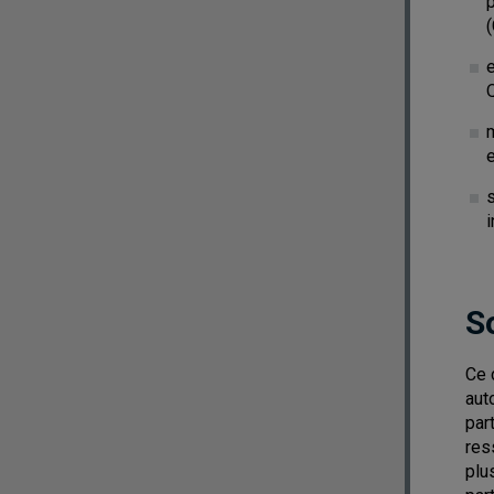
p
m
i
S
Ce 
aut
par
res
plu