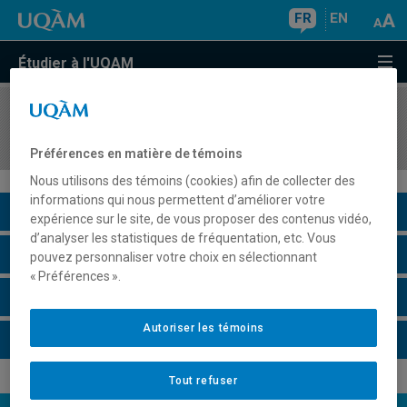
FR
EN
Étudier à l'UQAM
COURS
//
POL4132
Économie politique du développement
Préférences en matière de témoins
Nous utilisons des témoins (cookies) afin de collecter des
informations qui nous permettent d’améliorer votre
Description du cours
expérience sur le site, de vous proposer des contenus vidéo,
d’analyser les statistiques de fréquentation, etc. Vous
Horaire - Été 2026
pouvez personnaliser votre choix en sélectionnant
« Préférences ».
Horaire - Automne 2026
Autoriser les témoins
Horaire - Hiver 2027
Tout refuser