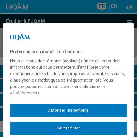
FR
EN
Étudier à l'UQAM
COURS
//
POL4422
Le système international contemporain
Préférences en matière de témoins
Nous utilisons des témoins (cookies) afin de collecter des
informations qui nous permettent d’améliorer votre
Description du cours
expérience sur le site, de vous proposer des contenus vidéo,
d’analyser les statistiques de fréquentation, etc. Vous
Horaire - Été 2026
pouvez personnaliser votre choix en sélectionnant
« Préférences ».
Horaire - Automne 2026
Autoriser les témoins
Horaire - Hiver 2027
Tout refuser